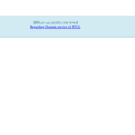
বিটিসিএল
এর
ডোমেইন
সেবা
সম্পর্কে
Regarding Domain service of BTCL