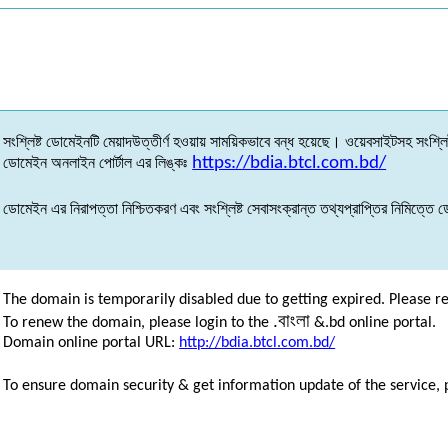
সংশ্লিষ্ট
ডোমেইনটি
মেয়াদউত্তীর্ণ
হওয়ায়
সাময়িকভাবে
বন্ধ
হয়েছে
।
ওয়েবসাইটসহ
সংশ্লিষ
ডোমেইন
অনলাইন
পোর্টাল
এর
লিঙ্কঃ
https://bdia.btcl.com.bd/
ডোমেইন
এর
নিরাপত্তা
নিশ্চিতকরণ
এবং
সংশ্লিষ্ট
সেবাসংক্রান্ত
তথ্যপ্রাপ্তির
নিমিত্তে
ড
The domain is temporarily disabled due to getting expired. Please r
.
বাংলা
To renew the domain, please login to the
&.bd online portal.
Domain online portal URL:
http://bdia.btcl.com.bd/
To ensure domain security & get information update of the service, 