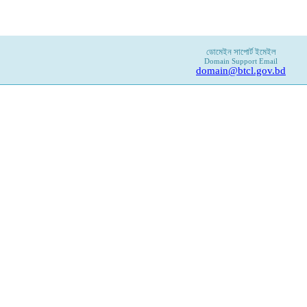
ডোমেইন সাপোর্ট ইমেইল
Domain Support Email
domain@btcl.gov.bd