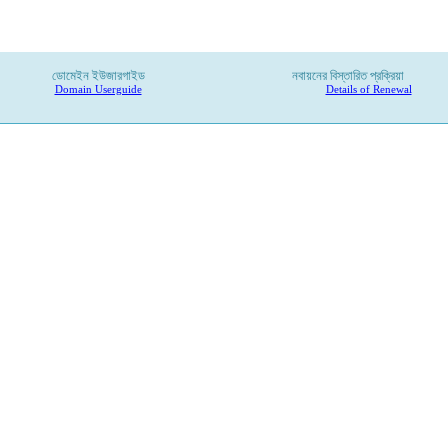
ডোমেইন ইউজারগাইড
নবায়নের বিস্তারিত প্রক্রিয়া
Domain Userguide
Details of Renewal