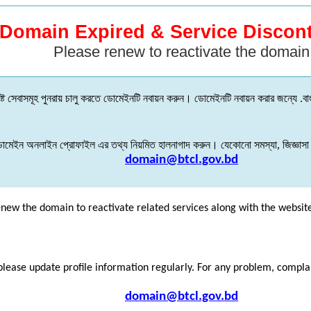
Domain Expired & Service Discon
Please renew to reactivate the domain
্ট
সেবাসমূহ
পুনরায়
চালু
করতে
ডোমেইনটি
নবায়ন
করুন
।
ডোমেইনটি
নবায়ন
করার
জন্যে
.
বা
োমেইন
অনলাইন
প্রোফাইল
এর
তথ্য
নিয়মিত
হালনাগাদ
করুন
।
যেকোনো
সমস্যা
,
জিজ্ঞাসা
domain@btcl.gov.bd
enew the domain to reactivate related services along with the websit
please update profile information regularly. For any problem, compl
domain@btcl.gov.bd