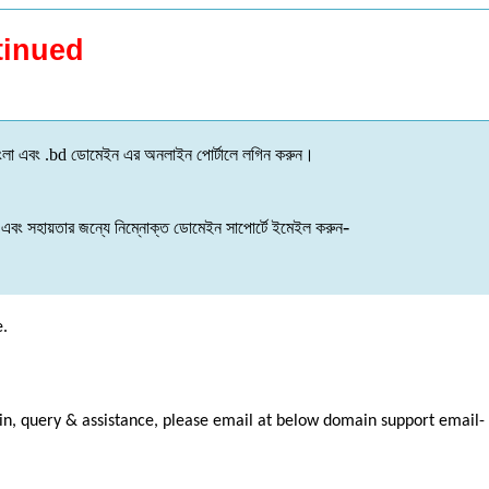
tinued
ংলা
এবং
.bd
ডোমেইন
এর
অনলাইন
পোর্টালে
লগিন
করুন
।
-
এবং
সহায়তার
জন্যে
নিম্নোক্ত
ডোমেইন
সাপোর্টে
ইমেইল
করুন
e.
ain, query & assistance, please email at below domain support email-